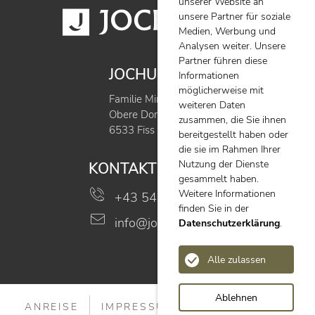
unserer Website an
unsere Partner für soziale
Medien, Werbung und
Analysen weiter. Unsere
Partner führen diese
JOCHUM FISS
Informationen
möglicherweise mit
Familie Mimm
weiteren Daten
Obere Dorfstraße 40
zusammen, die Sie ihnen
6533 Fiss / Tirol
bereitgestellt haben oder
die sie im Rahmen Ihrer
Nutzung der Dienste
KONTAKT
gesammelt haben.
Weitere Informationen
+43 5476 6703
finden Sie in der
info@jochum-fiss.at
Datenschutzerklärung
.
Alle zulassen
Ablehnen
ANREISE
IMPRESSUM
DATENSCHUTZ